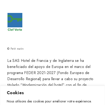
©
Petit matin
La SAS Hotel de Francia y de Inglaterra se ha
beneficiado del apoyo de Europa en el marco del
programa FEDER 2021-2027 (Fondo Europeo de
Desarrollo Regional) para llevar a cabo su proyecto
titulado “Modernización del hotel” con el fin de
disponer de un verdadero lugar de alta gama a
Cookies
Pauillac, cuyo objetivo consiste en continuar y
Nous utilisons des cookies pour améliorer votre expérience.
desarrollar su crecimiento.