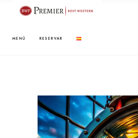
Una habitación
Una mesa
Una oferta exclusiva
Una tarjeta de regalo
MENÚ
RESERVAR
Eventos privados
Una habitación
Una mesa
Una oferta exclusiva
Una tarjeta de regalo
Eventos privados