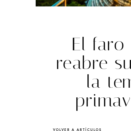
El far
reabre s
la t
primav
VOLVER A ARTÍCULOS