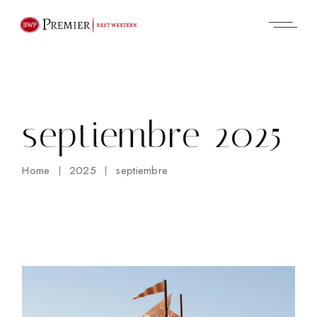
Skip
to
the
content
septiembre 2025
Home
2025
septiembre