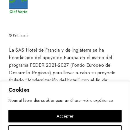
©
Petit matin
La SAS Hotel de Francia y de Inglaterra se ha
beneficiado del apoyo de Europa en el marco del
programa FEDER 2021-2027 (Fondo Europeo de
Desarrollo Regional) para llevar a cabo su proyecto
titulado “Modernización del hotel” con el fin de
disponer de un verdadero lugar de alta gama a
Cookies
Pauillac, cuyo objetivo consiste en continuar y
Nous utilisons des cookies pour améliorer votre expérience.
desarrollar su crecimiento.
Accepter