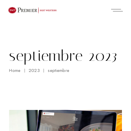
Skip
to
the
content
septiembre 2023
Home
2023
septiembre