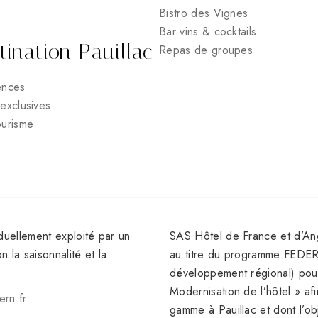
Bistro des Vignes
Bar vins & cocktails
tination Pauillac
Repas de groupes
ences
exclusives
ourisme
uellement exploité par un
SAS Hôtel de France et d’Ang
n la saisonnalité et la
au titre du programme FEDE
développement régional) pour r
Modernisation de l’hôtel » afi
rn.fr
gamme à Pauillac et dont l’ob