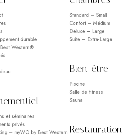
pt
Standard – Small
res
Confort – Médium
es
Deluxe – Large
ppement durable
Suite – Extra-Large
Best Western®
tés
e
Bien-être
adeau
Piscine
Salle de fitness
nementiel
Sauna
ns et séminaires
ents privés
Restauration
ing – myWO by Best Western