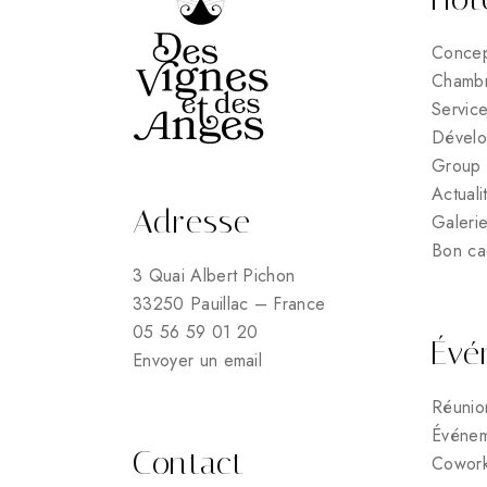
Conce
Chamb
Servic
Dévelo
Group 
Actuali
Adresse
Galeri
Bon c
3 Quai Albert Pichon
33250 Pauillac – France
05 56 59 01 20
Évé
Envoyer un email
Réunio
Événem
Contact
Cowork