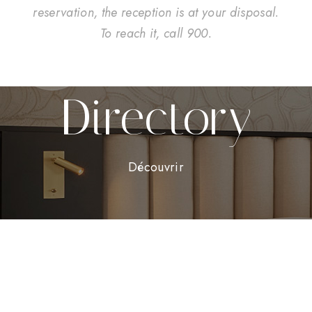
reservation, the reception is at your disposal.
To reach it, call 900.
Directory
Découvrir